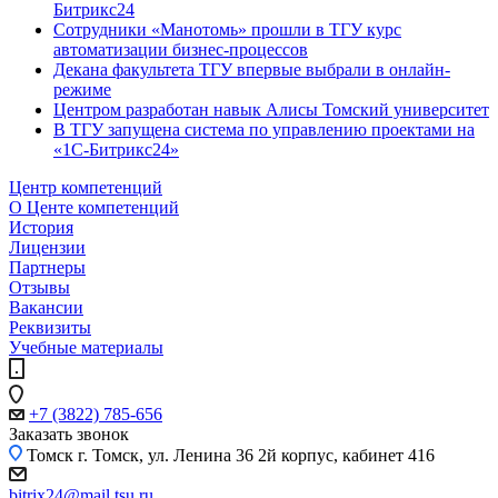
Битрикс24
Сотрудники «Манотомь» прошли в ТГУ курс
автоматизации бизнес-процессов
Декана факультета ТГУ впервые выбрали в онлайн-
режиме
Центром разработан навык Алисы Томский университет
В ТГУ запущена система по управлению проектами на
«1С-Битрикс24»
Центр компетенций
О Центе компетенций
История
Лицензии
Партнеры
Отзывы
Вакансии
Реквизиты
Учебные материалы
+7 (3822) 785-656
Заказать звонок
Томск
г. Томск, ул. Ленина 36 2й корпус, кабинет 416
bitrix24@mail.tsu.ru