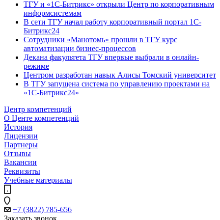
ТГУ и «1С-Битрикс» открыли Центр по корпоративным
информсистемам
В сети ТГУ начал работу корпоративный портал 1С-
Битрикс24
Сотрудники «Манотомь» прошли в ТГУ курс
автоматизации бизнес-процессов
Декана факультета ТГУ впервые выбрали в онлайн-
режиме
Центром разработан навык Алисы Томский университет
В ТГУ запущена система по управлению проектами на
«1С-Битрикс24»
Центр компетенций
О Центе компетенций
История
Лицензии
Партнеры
Отзывы
Вакансии
Реквизиты
Учебные материалы
+7 (3822) 785-656
Заказать звонок