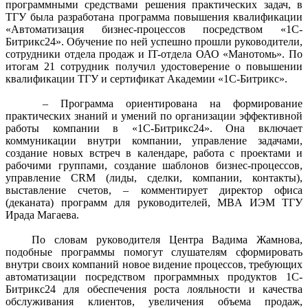
программными средствами решения практических задач, в
ТГУ была разработана программа повышения квалификации
«Автоматизация бизнес-процессов посредством «1C-
Битрикс24». Обучение по ней успешно прошли руководители,
сотрудники отдела продаж и IT-отдела ОАО «Манотомь». По
итогам 21 сотрудник получил удостоверение о повышении
квалификации ТГУ и сертификат Академии «1С-Битрикс».
– Программа ориентирована на формирование
практических знаний и умений по организации эффективной
работы компании в «1C-Битрикс24». Она включает
коммуникации внутри компании, управление задачами,
создание новых встреч в календаре, работа с проектами и
рабочими группами, создание шаблонов бизнес-процессов,
управление CRM (лиды, сделки, компании, контакты),
выставление счетов, – комментирует директор офиса
(деканата) программ для руководителей, MBA ИЭМ ТГУ
Ирада Магаева.
По словам руководителя Центра Вадима Жамнова,
подобные программы помогут слушателям сформировать
внутри своих компаний новое видение процессов, требующих
автоматизации посредством программных продуктов 1C-
Битрикс24 для обеспечения роста лояльности и качества
обслуживания клиентов, увеличения объема продаж,